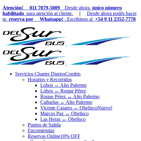
Atención!
011 7079-5009
Desde ahora
único número
habilitado
para atención al cliente.
|
Desde ahora podés hacer
tu
reserva por
Whatsapp!
. Escribinos al
+54 9 11 2352-7778
Servicios Charter Diarios
Combis
Horarios y Recorridos
Lobos ↔ Alto Palermo
Lobos ↔ Roque Pérez
Roque Pérez ↔ Alto Palermo
Cañuelas ↔ Alto Palermo
Vicente Casares ↔ Obelisco
Nuevo!
Marcos Paz ↔ Obelisco
Las Heras ↔ Obelisco
Puntos de Salida
Encomiendas
Reservas Online
10% OFF